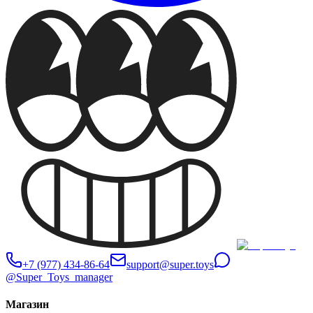
+7 (977) 434-86-64
support@super.toys
@Super_Toys_manager
Магазин