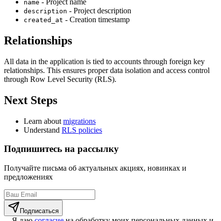
- Project name
name
- Project description
description
- Creation timestamp
created_at
Relationships
All data in the application is tied to accounts through foreign key
relationships. This ensures proper data isolation and access control
through Row Level Security (RLS).
Next Steps
Learn about
migrations
Understand
RLS policies
Подпишитесь на рассылку
Получайте письма об актуальных акциях, новинках и
предложениях
Подписаться
Я даю
согласие
на обработку моих персональных данных и