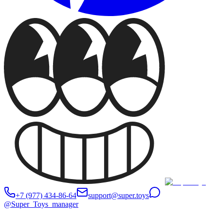
+7 (977) 434-86-64
support@super.toys
@Super_Toys_manager