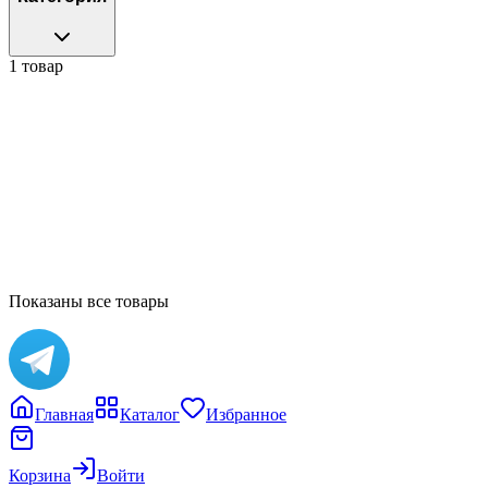
1 товар
8cm
Нет в наличии
HOTANI X TADAYUKI.IWA SERIES 3
Блайндбокс
8 000 ₽
Показаны все товары
Главная
Каталог
Избранное
Корзина
Войти