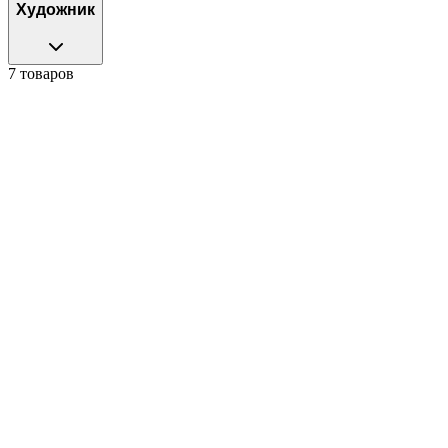
Художник
7 товаров
12cm
Tokidoki
|
CHIKO ROKO
ATENA
5 995 ₽
В корзину
6cm
Tokidoki
|
CHIKO ROKO
CHIKOROKO X TOKIDOKI Блайндбокс 6 CM