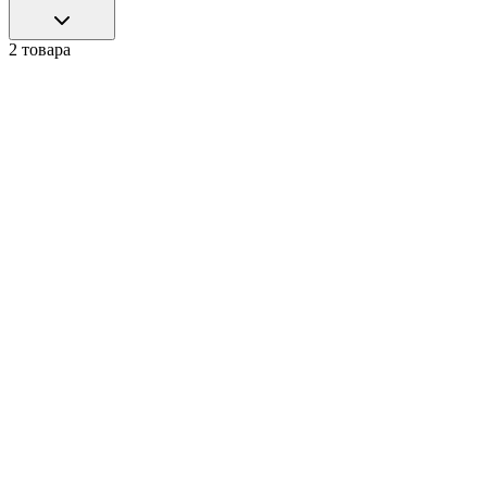
2 товара
30cm
DCON
DCON24 FRESH PICK
57 000 ₽
В корзину
23cm
DCON
DCON24 OVERYJOY
49 000 ₽